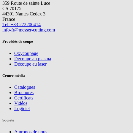
359 Route de sainte Luce
CS 70175
44301 Nantes Cedex 3
France
Tel: +33 272206414
info-fr@messer-cutting.com
Procédés de coupe
Oxycoupage
Découpe au plasma
Découpe au laser
Centre média
Catalogues
Brochures
Certificats
Vidéos
Logiciel
Société
A propos de nous