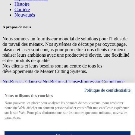
Histoire
Carrière
Nouvautés
A propos de nous
Nous sommes un fournisseur mondial de solutions pour l'industrie
du travail des métaux. Nos systèmes de découpe par oxycoupage,
plasma et laser sont conçus pour permettre à nos clients de mieux
réaliser leurs ambitions avec une productivité élevée, une flexibilité
et des produits de qualité.
Nos clients et leurs besoins sont au centre de tous les
développements de Messer Cutting Systems.
No-Russia- Clauses/ No-Belarus-Clauses
Impression
Compliance
Management
Privacy
Sitemap
Conditions d'achat
Conditions de
Politique de confidentialité
livraison
Nous utilisons des coockies
© 2026 Messer Cutting Systems GmbH & Co. KG
Nous pouvons les placer pour analyser les données de nos visiteurs, pour améliorer
notre site Web, afficher un contenu personnalisé et vous offrir une excellente expérience
sur le site Web. Pour plus d'informations sur les cookies que nous utilisons, ouvrez les
paramètres.
Search for