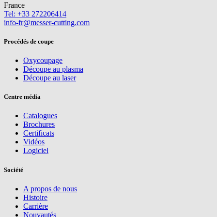
France
Tel: +33 272206414
info-fr@messer-cutting.com
Procédés de coupe
Oxycoupage
Découpe au plasma
Découpe au laser
Centre média
Catalogues
Brochures
Certificats
Vidéos
Logiciel
Société
A propos de nous
Histoire
Carrière
Nouvautés