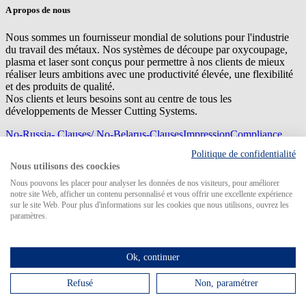
A propos de nous
Nous sommes un fournisseur mondial de solutions pour l'industrie
du travail des métaux. Nos systèmes de découpe par oxycoupage,
plasma et laser sont conçus pour permettre à nos clients de mieux
réaliser leurs ambitions avec une productivité élevée, une flexibilité
et des produits de qualité.
Nos clients et leurs besoins sont au centre de tous les
développements de Messer Cutting Systems.
No-Russia- Clauses/ No-Belarus-Clauses
Impression
Compliance
Management
Privacy
Sitemap
Conditions d'achat
Conditions de
Politique de confidentialité
livraison
Nous utilisons des coockies
© 2026 Messer Cutting Systems GmbH & Co. KG
Nous pouvons les placer pour analyser les données de nos visiteurs, pour améliorer
notre site Web, afficher un contenu personnalisé et vous offrir une excellente expérience
sur le site Web. Pour plus d'informations sur les cookies que nous utilisons, ouvrez les
paramètres.
Search for
Ok, continuer
Refusé
Non, paramétrer
MCS Worldwide