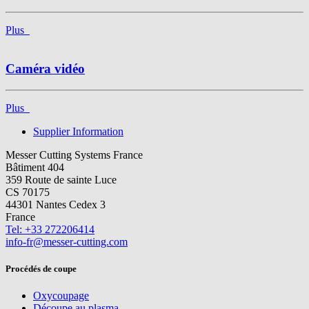
Plus
Caméra vidéo
Plus
Supplier Information
Messer Cutting Systems France
Bâtiment 404
359 Route de sainte Luce
CS 70175
44301 Nantes Cedex 3
France
Tel: +33 272206414
info-fr@messer-cutting.com
Procédés de coupe
Oxycoupage
Découpe au plasma