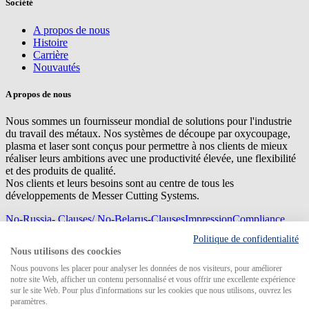
Société
A propos de nous
Histoire
Carrière
Nouvautés
A propos de nous
Nous sommes un fournisseur mondial de solutions pour l'industrie
du travail des métaux. Nos systèmes de découpe par oxycoupage,
plasma et laser sont conçus pour permettre à nos clients de mieux
réaliser leurs ambitions avec une productivité élevée, une flexibilité
et des produits de qualité.
Nos clients et leurs besoins sont au centre de tous les
développements de Messer Cutting Systems.
No-Russia- Clauses/ No-Belarus-Clauses
Impression
Compliance
Management
Privacy
Sitemap
Conditions d'achat
Conditions de
Politique de confidentialité
livraison
Nous utilisons des coockies
© 2026 Messer Cutting Systems GmbH & Co. KG
Nous pouvons les placer pour analyser les données de nos visiteurs, pour améliorer
notre site Web, afficher un contenu personnalisé et vous offrir une excellente expérience
sur le site Web. Pour plus d'informations sur les cookies que nous utilisons, ouvrez les
paramètres.