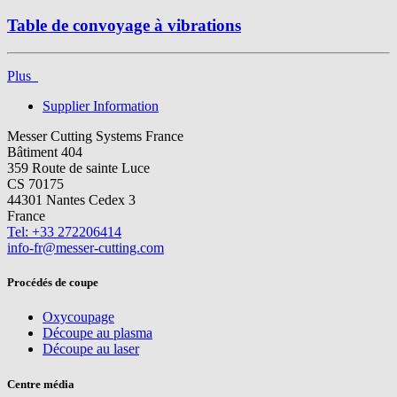
Table de convoyage à vibrations
Plus
Supplier Information
Messer Cutting Systems France
Bâtiment 404
359 Route de sainte Luce
CS 70175
44301 Nantes Cedex 3
France
Tel: +33 272206414
info-fr@messer-cutting.com
Procédés de coupe
Oxycoupage
Découpe au plasma
Découpe au laser
Centre média